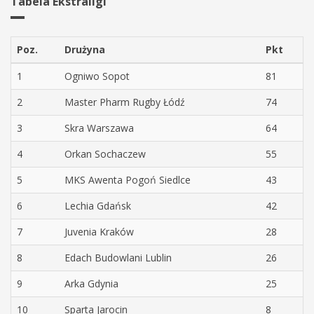
Tabela Ekstraligi
Poz.
Drużyna
Pkt
1
Ogniwo Sopot
81
2
Master Pharm Rugby Łódź
74
3
Skra Warszawa
64
4
Orkan Sochaczew
55
5
MKS Awenta Pogoń Siedlce
43
6
Lechia Gdańsk
42
7
Juvenia Kraków
28
8
Edach Budowlani Lublin
26
9
Arka Gdynia
25
10
Sparta Jarocin
8