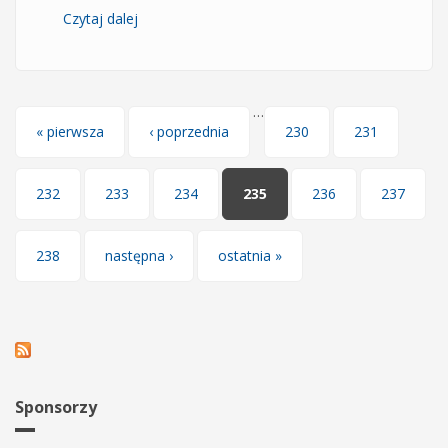
Czytaj dalej
wpis Kanał Juvenii na YouTube
…
Strony
« pierwsza
‹ poprzednia
230
231
232
233
234
235
236
237
238
następna ›
ostatnia »
Sponsorzy