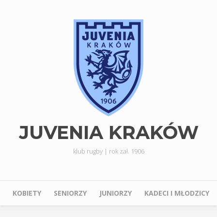
Przejdź do treści
JUVENIA KRAKÓW
klub rugby | rok zał. 1906
KOBIETY
SENIORZY
JUNIORZY
KADECI I MŁODZICY
Menu główne