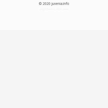
© 2020 juvenia.info
projektowanie stron www