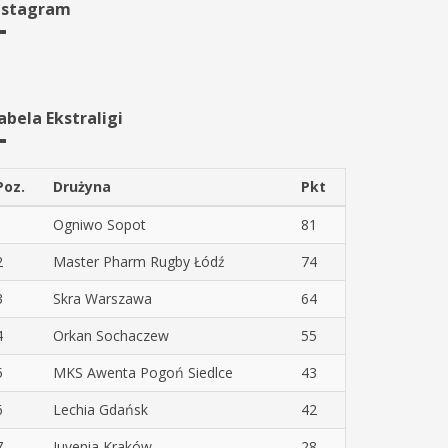
nstagram
abela Ekstraligi
Poz.
Drużyna
Pkt
1
Ogniwo Sopot
81
2
Master Pharm Rugby Łódź
74
3
Skra Warszawa
64
4
Orkan Sochaczew
55
5
MKS Awenta Pogoń Siedlce
43
6
Lechia Gdańsk
42
7
Juvenia Kraków
28