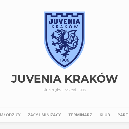
JUVENIA KRAKÓW
klub rugby | rok zał. 1906
I MŁODZICY
ŻACY I MINIŻACY
TERMINARZ
KLUB
PART