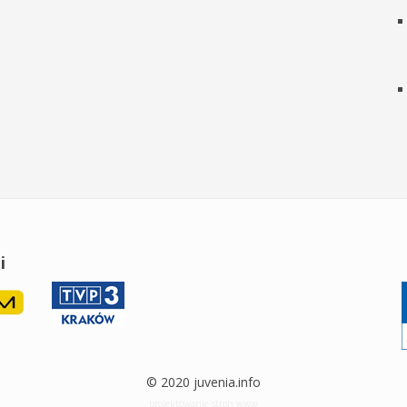
i
© 2020 juvenia.info
projektowanie stron www