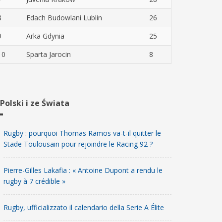
8
Edach Budowlani Lublin
26
9
Arka Gdynia
25
10
Sparta Jarocin
8
 Polski i ze Świata
Rugby : pourquoi Thomas Ramos va-t-il quitter le
Stade Toulousain pour rejoindre le Racing 92 ?
Pierre-Gilles Lakafia : « Antoine Dupont a rendu le
rugby à 7 crédible »
Rugby, ufficializzato il calendario della Serie A Élite