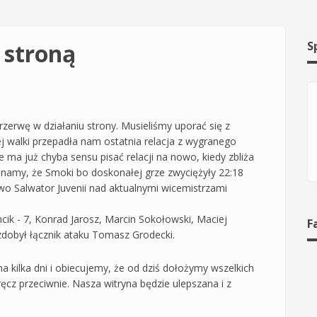
 stroną
S
zerwę w działaniu strony. Musieliśmy uporać się z
ej walki przepadła nam ostatnia relacja z wygranego
ma już chyba sensu pisać relacji na nowo, kiedy zbliża
inamy, że Smoki bo doskonałej grze zwyciężyły 22:18
two Salwator Juvenii nad aktualnymi wicemistrzami
cik - 7, Konrad Jarosz, Marcin Sokołowski, Maciej
F
 zdobył łącznik ataku Tomasz Grodecki.
na kilka dni i obiecujemy, że od dziś dołożymy wszelkich
ręcz przeciwnie. Nasza witryna będzie ulepszana i z