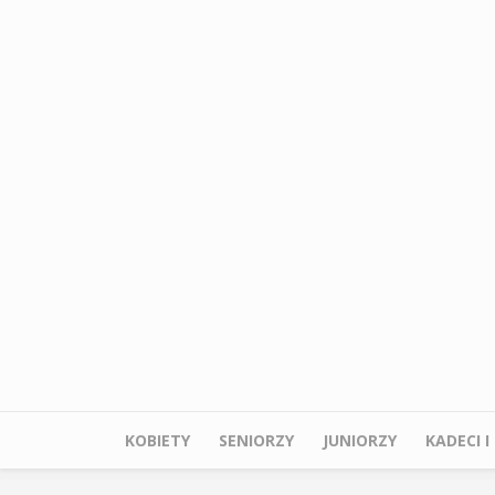
Przejdź do treści
KOBIETY
SENIORZY
JUNIORZY
KADECI 
Menu główne